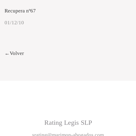
Recupera nº67
01/12/10
←Volver
Rating Legis SLP
srating@marimon-abogados.com