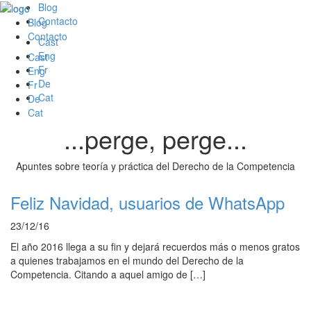
Blog
Contacto
Blog
Contacto
Cast
Eng
Cast
Fr
Eng
De
Fr
Cat
De
Cat
...perge, perge...
Apuntes sobre teoría y práctica del Derecho de la Competencia
Feliz Navidad, usuarios de WhatsApp
23/12/16
El año 2016 llega a su fin y dejará recuerdos más o menos gratos
a quienes trabajamos en el mundo del Derecho de la
Competencia. Citando a aquel amigo de […]