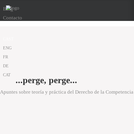
Blog
Contacto
CAST
ENG
FR
DE
CAT
...perge, perge...
Apuntes sobre teoría y práctica del Derecho de la Competencia