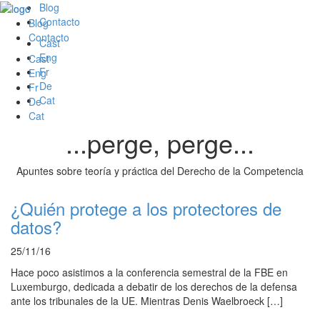
Blog
Contacto
Blog
Contacto
Cast
Eng
Cast
Fr
Eng
De
Fr
Cat
De
Cat
...perge, perge...
Apuntes sobre teoría y práctica del Derecho de la Competencia
¿Quién protege a los protectores de
datos?
25/11/16
Hace poco asistimos a la conferencia semestral de la FBE en
Luxemburgo, dedicada a debatir de los derechos de la defensa
ante los tribunales de la UE. Mientras Denis Waelbroeck […]