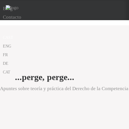
Blog
Contacto
CAST
ENG
FR
DE
CAT
...perge, perge...
Apuntes sobre teoría y práctica del Derecho de la Competencia