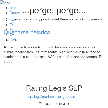
...perge, perge...
Blog
Contacto
Apuntes sobre teoría y práctica del Derecho de la Competencia
Cast
Eng
Fr
Quedarse helados
De
Cat
04/06/15
Ahora que la temporada de baño ha empezado en nuestras
playas recordemos una refrescante resolución que la autoridad
catalana de la competencia (ACCo) adoptó el pasado verano. El
1 de […]
Rating Legis SLP
srating@marimon-abogados.com
T: +34 639 015 419